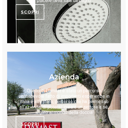
piacere nella sala da bagno
SCOPRI
Azienda
Quello di Damast è stato un percorso
consapevole fatto di importanti esperienze in
Italia e all’estero, percorso che ha permesso
all’azienda, di potersi creare un settore a sé,
legato al mondo della doccia
SCOPRI