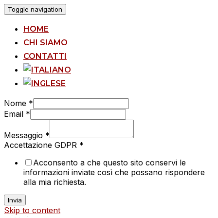
Toggle navigation
HOME
CHI SIAMO
CONTATTI
Nome
*
Email
*
Messaggio
*
Accettazione GDPR
*
Acconsento a che questo sito conservi le
informazioni inviate così che possano rispondere
alla mia richiesta.
Invia
Skip to content